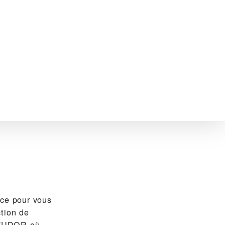
ce pour vous
ction de
l TUDOR où