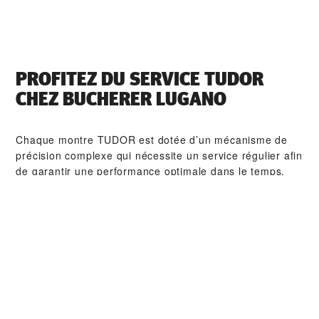
PROFITEZ DU SERVICE TUDOR
CHEZ ‭BUCHERER LUGANO‬
Chaque montre TUDOR est dotée d’un mécanisme de
précision complexe qui nécessite un service régulier afin
de garantir une performance optimale dans le temps.
Grâce à ‭BUCHERER LUGANO‬, vous pouvez avoir accès
à notre réseau mondial d'horlogers formés chez
TUDOR. Nous appliquons la procédure de service
TUDOR afin de nous assurer que toute montre qui sort
d’un atelier TUDOR soit conforme aux spécifications
fonctionnelles et esthétiques d’origine.
COLLECTIONS TUDOR