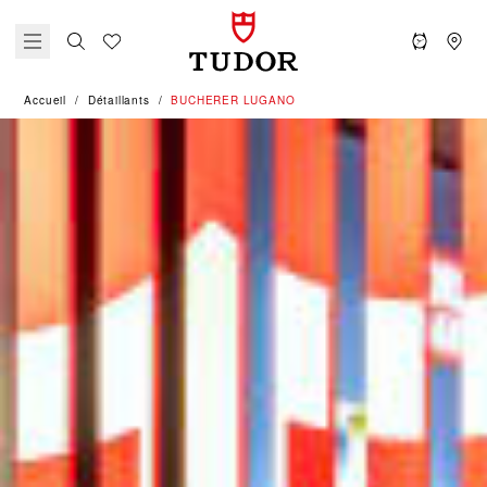
Accueil
Détaillants
‭BUCHERER LUGANO‬