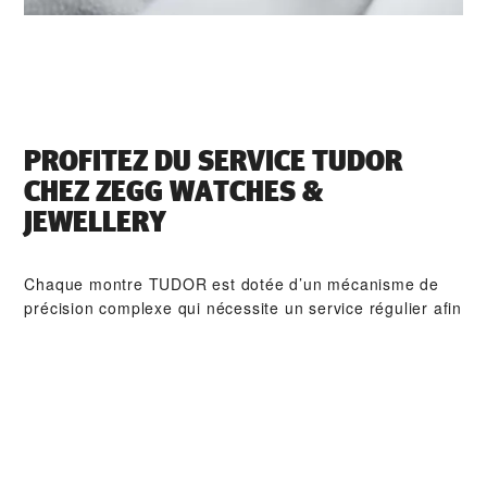
PROFITEZ DU SERVICE TUDOR
CHEZ ‭ZEGG WATCHES &
JEWELLERY‬
Chaque montre TUDOR est dotée d’un mécanisme de
précision complexe qui nécessite un service régulier afin
de garantir une performance optimale dans le temps.
Grâce à ‭Zegg Watches & Jewellery‬, vous pouvez avoir
accès à notre réseau mondial d'horlogers formés chez
TUDOR. Nous appliquons la procédure de service
TUDOR afin de nous assurer que toute montre qui sort
d’un atelier TUDOR soit conforme aux spécifications
fonctionnelles et esthétiques d’origine.