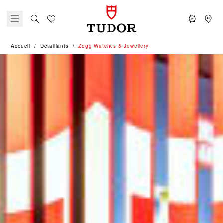
Accueil
Détaillants
‭Zegg Watches & Jewellery‬