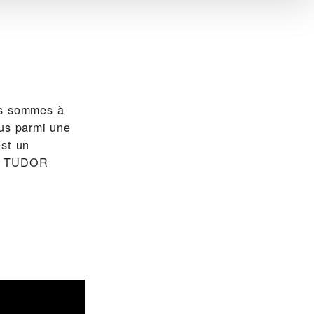
 sommes à
ous parmi une
est un
es TUDOR