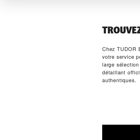
TROUVE
Chez ‭TUDOR
votre service 
large sélectio
détaillant of
authentiques.