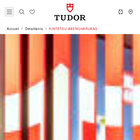
Accueil
Détaillants
‭KINTETSU ABENOHARUKAS‬