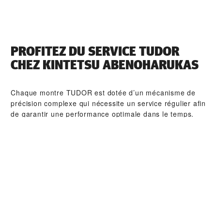
PROFITEZ DU SERVICE TUDOR
CHEZ ‭KINTETSU ABENOHARUKAS‬
Chaque montre TUDOR est dotée d’un mécanisme de
précision complexe qui nécessite un service régulier afin
de garantir une performance optimale dans le temps.
Grâce à ‭KINTETSU ABENOHARUKAS‬, vous pouvez
avoir accès à notre réseau mondial d'horlogers formés
chez TUDOR. Nous appliquons la procédure de service
TUDOR afin de nous assurer que toute montre qui sort
d’un atelier TUDOR soit conforme aux spécifications
fonctionnelles et esthétiques d’origine.
COLLECTIONS TUDOR