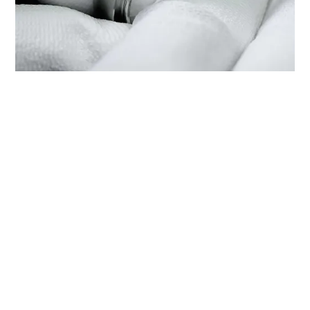
PROFITEZ DU SERVICE TUDOR
CHEZ ‭TUDOR BOUTIQUE SENDAI‬
Chaque montre TUDOR est dotée d’un mécanisme de
précision complexe qui nécessite un service régulier afin
de garantir une performance optimale dans le temps.
Grâce à ‭TUDOR BOUTIQUE SENDAI‬, vous pouvez avoir
accès à notre réseau mondial d'horlogers formés chez
TUDOR. Nous appliquons la procédure de service