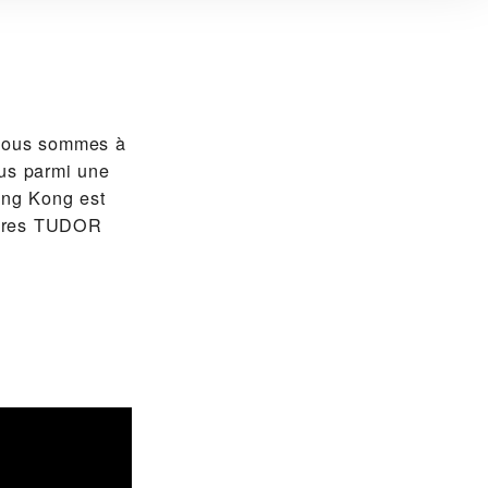
ous sommes à
ous parmi une
ong Kong est
ntres TUDOR