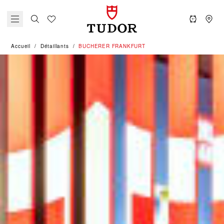
Accueil
Détaillants
‭BUCHERER FRANKFURT‬