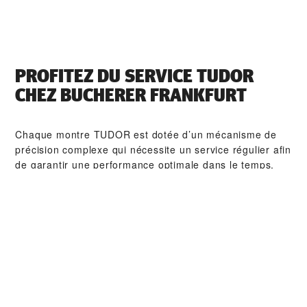
PROFITEZ DU SERVICE TUDOR
CHEZ ‭BUCHERER FRANKFURT‬
Chaque montre TUDOR est dotée d’un mécanisme de
précision complexe qui nécessite un service régulier afin
de garantir une performance optimale dans le temps.
Grâce à ‭BUCHERER FRANKFURT‬, vous pouvez avoir
accès à notre réseau mondial d'horlogers formés chez
TUDOR. Nous appliquons la procédure de service
TUDOR afin de nous assurer que toute montre qui sort
d’un atelier TUDOR soit conforme aux spécifications
fonctionnelles et esthétiques d’origine.
COLLECTIONS TUDOR