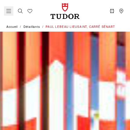
Accueil
Détaillants
‭PAUL LEBEAU LIEUSAINT, CARRÉ SÉNART‬