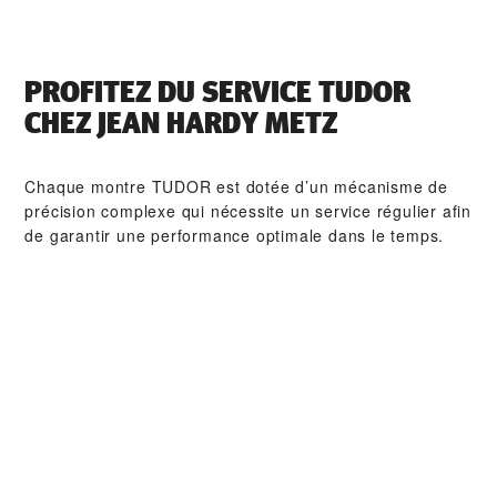
PROFITEZ DU SERVICE TUDOR
CHEZ ‭JEAN HARDY METZ‬
Chaque montre TUDOR est dotée d’un mécanisme de
précision complexe qui nécessite un service régulier afin
de garantir une performance optimale dans le temps.
Grâce à ‭JEAN HARDY METZ‬, vous pouvez avoir accès à
notre réseau mondial d'horlogers formés chez TUDOR.
Nous appliquons la procédure de service TUDOR afin de
nous assurer que toute montre qui sort d’un atelier
TUDOR soit conforme aux spécifications fonctionnelles
et esthétiques d’origine.
COLLECTIONS TUDOR