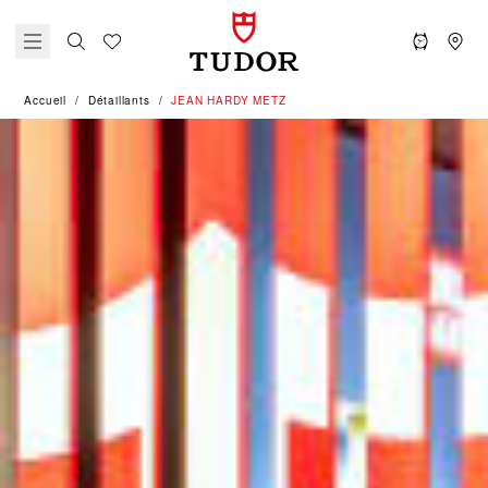
Accueil
Détaillants
‭JEAN HARDY METZ‬