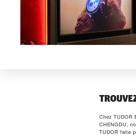
TROUVE
Chez ‭TUDOR
CHENGDU‬, nous
TUDOR faite po