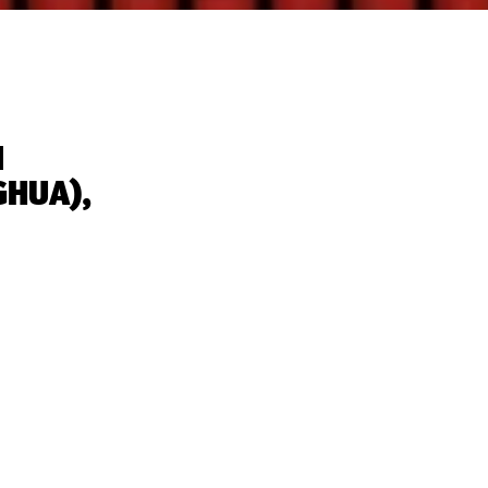
I
HUA),
p