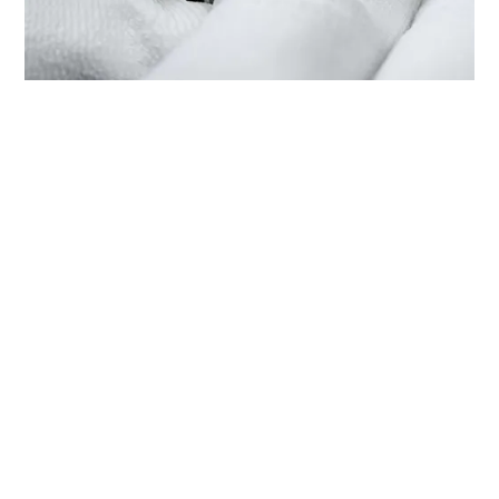
PROFITEZ DU SERVICE TUDOR
CHEZ ‭TUDOR BOUTIQUE
HARMONY WORLD WATCH (T16
MALL), NANCHANG‬
Chaque montre TUDOR est dotée d’un mécanisme de
précision complexe qui nécessite un service régulier afin
de garantir une performance optimale dans le temps.
Grâce à ‭TUDOR BOUTIQUE HARMONY WORLD WATCH
(T16 MALL), NANCHANG‬, vous pouvez avoir accès à