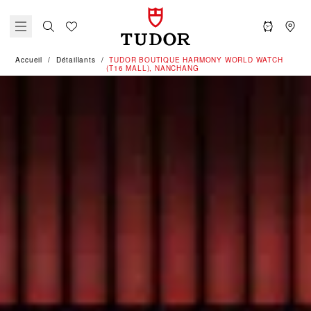
Accueil
Détaillants
‭TUDOR BOUTIQUE HARMONY WORLD WATCH
(T16 MALL), NANCHANG‬