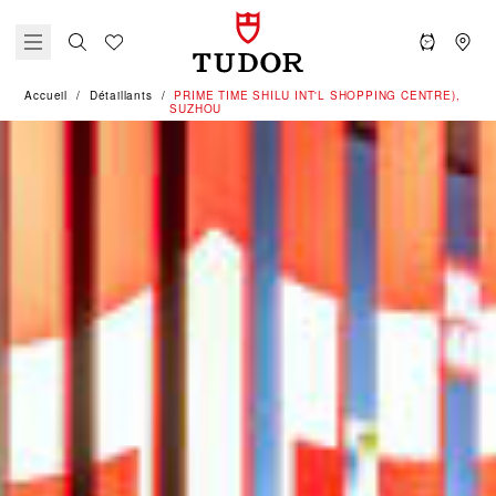
Accueil
Détaillants
‭PRIME TIME SHILU INT'L SHOPPING CENTRE),
SUZHOU‬