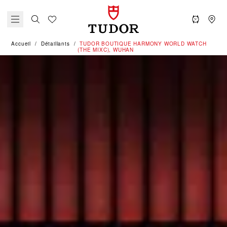
Accueil
Détaillants
‭TUDOR BOUTIQUE HARMONY WORLD WATCH
(THE MIXC), WUHAN‬