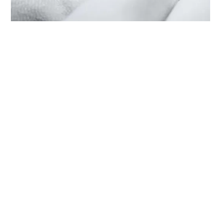
PROFITEZ DU SERVICE TUDOR
CHEZ ‭TUDOR BOUTIQUE
HARMONY WORLD WATCH (THE
MIXC), WUHAN‬
Chaque montre TUDOR est dotée d’un mécanisme de
précision complexe qui nécessite un service régulier afin
de garantir une performance optimale dans le temps.
Grâce à ‭TUDOR BOUTIQUE HARMONY WORLD WATCH
(THE MIXC), WUHAN‬, vous pouvez avoir accès à notre
réseau mondial d'horlogers formés chez TUDOR. Nous