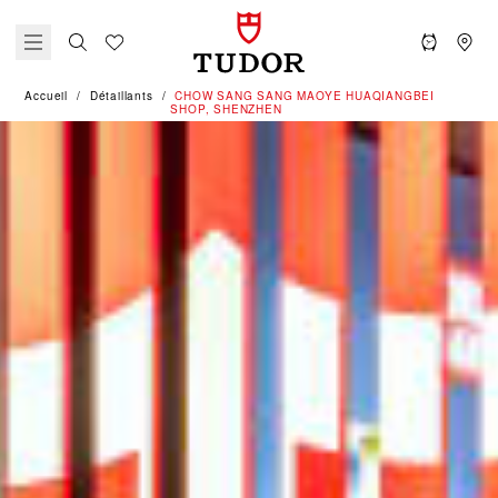
Accueil
Détaillants
‭CHOW SANG SANG MAOYE HUAQIANGBEI
SHOP, SHENZHEN‬