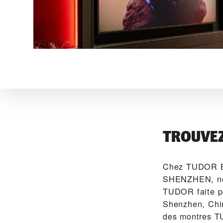
TROUVE
Chez ‭TUDOR
SHENZHEN‬, nou
TUDOR faite po
Shenzhen, Chin
des montres T