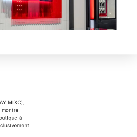
Y MIXC),
a montre
outique à
xclusivement