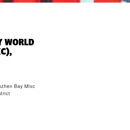
Y WORLD
C),
nzhen Bay Mixc
rict