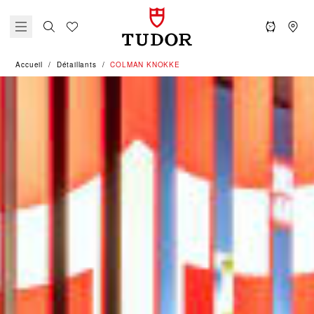
Accueil
Détaillants
‭COLMAN KNOKKE‬