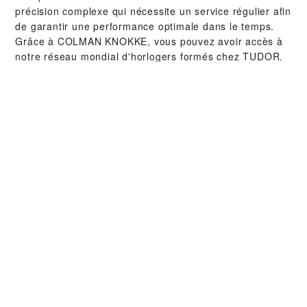
précision complexe qui nécessite un service régulier afin
de garantir une performance optimale dans le temps.
Grâce à ‭COLMAN KNOKKE‬, vous pouvez avoir accès à
notre réseau mondial d'horlogers formés chez TUDOR.
Nous appliquons la procédure de service TUDOR afin de
nous assurer que toute montre qui sort d’un atelier
TUDOR soit conforme aux spécifications fonctionnelles
et esthétiques d’origine.
COLLECTIONS TUDOR
EN SAVOIR PLUS