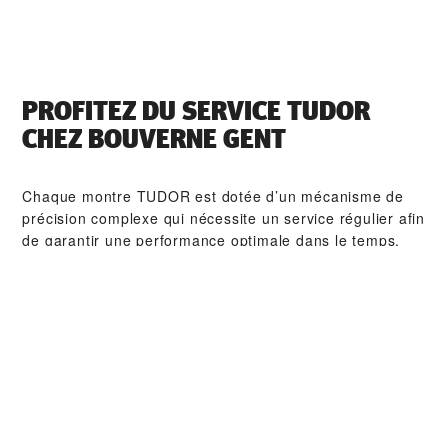
PROFITEZ DU SERVICE TUDOR
CHEZ ‭BOUVERNE GENT‬
Chaque montre TUDOR est dotée d’un mécanisme de
précision complexe qui nécessite un service régulier afin
de garantir une performance optimale dans le temps.
Grâce à ‭BOUVERNE GENT‬, vous pouvez avoir accès à
notre réseau mondial d'horlogers formés chez TUDOR.
Nous appliquons la procédure de service TUDOR afin de
nous assurer que toute montre qui sort d’un atelier
TUDOR soit conforme aux spécifications fonctionnelles
et esthétiques d’origine.
COLLECTIONS TUDOR