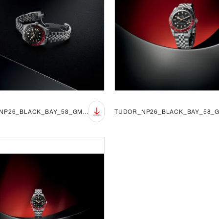
TUDOR_NP26_BLACK_BAY_58_GMT_LIFESTYLE_4