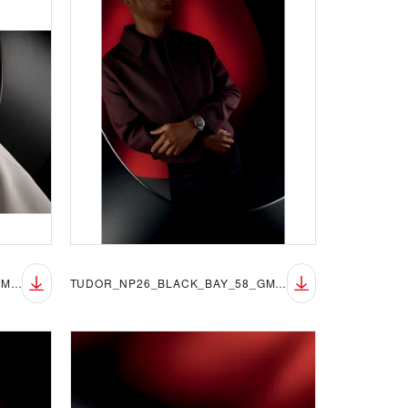
TUDOR_NP26_BLACK_BAY_58_GMT_LIFESTYLE_1
TUDOR_NP26_BLACK_BAY_58_GMT_LIFESTYLE_2