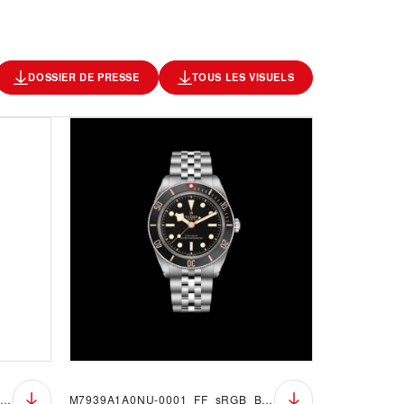
DOSSIER DE PRESSE
TOUS LES VISUELS
M7939A1A0NU-0001_FF_sRGB_BGW
M7939A1A0NU-0001_FF_sRGB_BGB