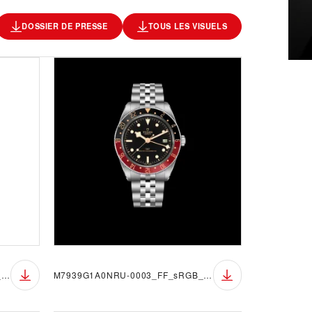
DOSSIER DE PRESSE
TOUS LES VISUELS
M7939G1A0NRU-0003_FF_sRGB_BGW
M7939G1A0NRU-0003_FF_sRGB_BGB