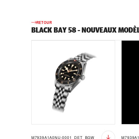
RETOUR
BLACK BAY 58 - NOUVEAUX MODÈ
M7939A1A0NU-0001_DET_BGW
M7939A