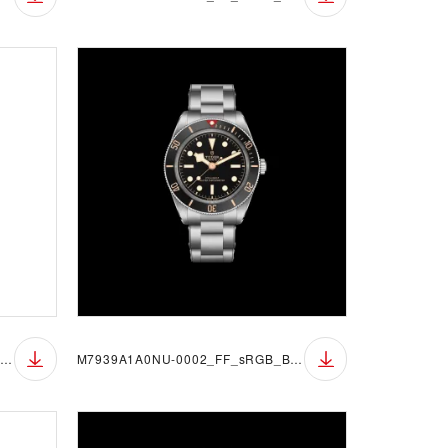
M7939A1A0NU-0002_FF_sRGB_BGW
M7939A1A0NU-0002_FF_sRGB_BGB