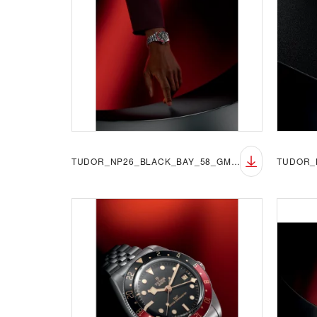
TUDOR_NP26_BLACK_BAY_58_GMT_LIFESTYLE_3