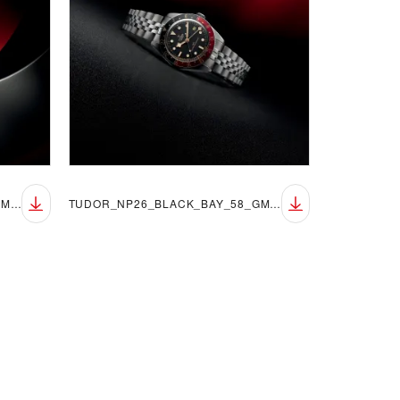
TUDOR_NP26_BLACK_BAY_58_GMT_LIFESTYLE_5
TUDOR_NP26_BLACK_BAY_58_GMT_LIFESTYLE_6