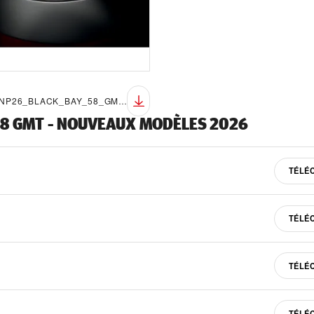
TUDOR_NP26_BLACK_BAY_58_GMT_LIFESTYLE_8
58 GMT - NOUVEAUX MODÈLES 2026
TÉLÉ
TÉLÉ
TÉLÉ
TÉLÉ