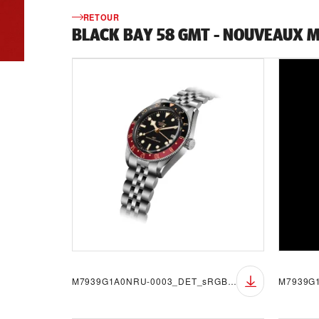
RETOUR
BLACK BAY 58 GMT - NOUVEAUX 
M7939G1A0NRU-0003_DET_sRGB_BGW