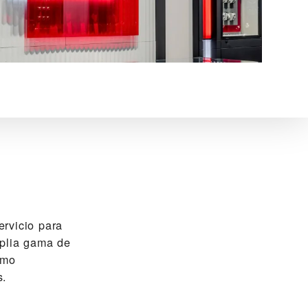
vicio para
mplia gama de
omo
s.