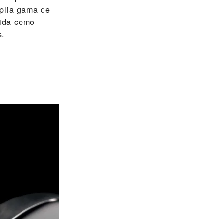
mplia gama de
cida como
s.