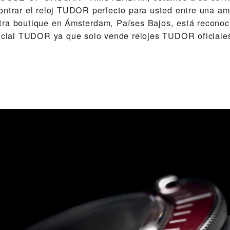
ontrar el reloj TUDOR perfecto para usted entre una a
tra boutique en Ámsterdam, Países Bajos, está recono
ficial TUDOR ya que solo vende relojes TUDOR oficiale