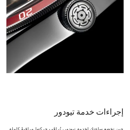
إجراءات خدمة تيودور
حين تخضع ساعتك لخدمة تيودور، تُراقَب حركتها مراقبةً كاملة