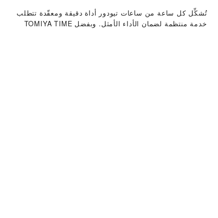
تُشكِّل كل ساعة من ساعات تيودور أداة دقيقة ومعقّدة تتطلب
خدمة منتظمة لضمان الأداء الأمثل. وبفضل ‭TOMIYA TIME
ART‬، يمكنك الوصول إلى شبكة صنّاع ساعاتنا العالمية، الذين
أشرفت تيودور على تدريبهم. ونتّبع إجراءات خدمة تيودور
المحدّدة التي تكفل أن كل ساعة تغادر ورشة تيودور تمتثل
للمعايير الوظيفية والجمالية الأصلية.
مجموعة ساعات تيودور
اكتشف المزيد