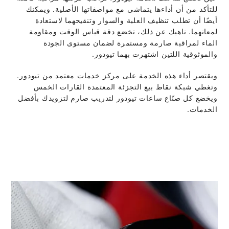
للتأكد من أن أداءها يتماشى مع مواصفاتها الأصلية. ويمكنك
أيضًا أن تطلب تنظيف العلبة والسوار وتنقيحهما لاستعادة
لمعانهما. ناهيك عن ذلك، تخضع دقة قياس الوقت ومقاومة
الماء لمراقبة صارمة ومستمرة لضمان مستوى الجودة
والموثوقية اللتين اشتهرت بهما تيودور.
ويقتصر أداء هذه الخدمة على مركز خدمات معتمد من تيودور.
وتغطي شبكة نقاط بيع التجزئة المعتمدة القارات الخمس
ويخضع كل صنّاع ساعات تيودور لتدريب صارم لتزويدك بأفضل
الخدمات.