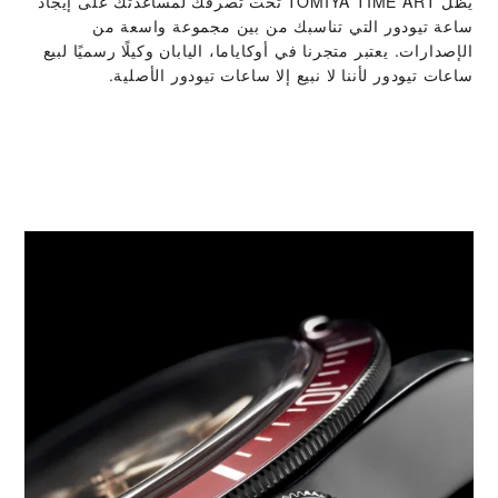
يظل ‭TOMIYA TIME ART‬ تحت تصرفك لمساعدتك على إيجاد
ساعة تيودور التي تناسبك من بين مجموعة واسعة من
الإصدارات. يعتبر متجرنا في أوكاياما، اليابان وكيلًا رسميًا لبيع
ساعات تيودور لأننا لا نبيع إلا ساعات تيودور الأصلية.