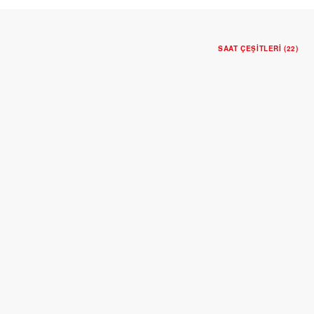
SAAT ÇEŞITLERI (22)
YENI
TUDOR ROYAL
36 mm çelik kasa
Siyah kadran