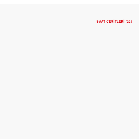
SAAT ÇEŞITLERI (22)
YENI
TUDOR ROYAL
30 mm çelik kasa
Mavi kadran