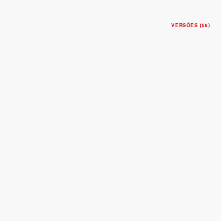
VERSÕES (56)
BLACK BAY ONE 36
Caixa de 36 mm em aço
Bracelete em aço
$4,725