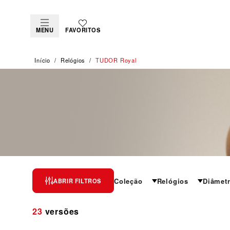
MENU
FAVORITOS
Início
Relógios
TUDOR Royal
TUDOR ROYAL
Coleção
Relógios
Diâmet
ABRIR FILTROS
O epítome de versatilidade e estilo desportivo-c
23
versões