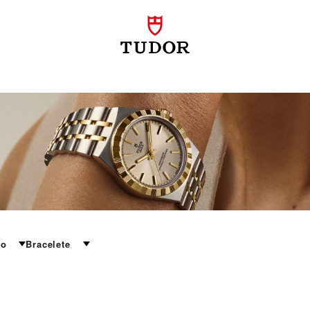
ro
Bracelete
hique