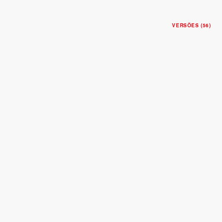
VERSÕES (56)
BLACK BAY ONE 31
Caixa de 31 mm em aço
Bracelete em aço
$4,600