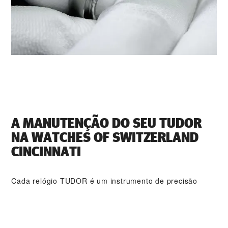
A MANUTENÇÃO DO SEU TUDOR
NA ‭WATCHES OF SWITZERLAND
CINCINNATI‬
Cada relógio TUDOR é um instrumento de precisão
complexo que requer uma manutenção regular para
garantir o seu desempenho ideal. Com a ‭WATCHES OF
SWITZERLAND CINCINNATI‬, terá acesso a uma rede
mundial de relojoeiros TUDOR qualificados. Seguimos