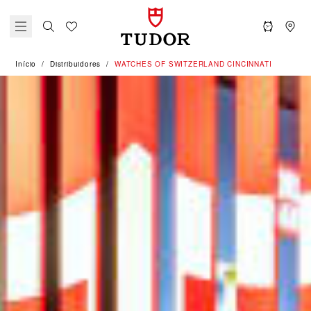
Início
Distribuidores
‭WATCHES OF SWITZERLAND CINCINNATI‬