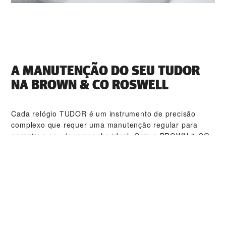
A MANUTENÇÃO DO SEU TUDOR
NA ‭BROWN & CO ROSWELL‬
Cada relógio TUDOR é um instrumento de precisão
complexo que requer uma manutenção regular para
garantir o seu desempenho ideal. Com a ‭BROWN & CO
ROSWELL‬, terá acesso a uma rede mundial de
relojoeiros TUDOR qualificados. Seguimos os
procedimentos de manutenção TUDOR especialmente
criados para garantir que todos os relógios produzidos
nas oficinas estão em conformidade com as
especificações funcionais e estéticas originais.