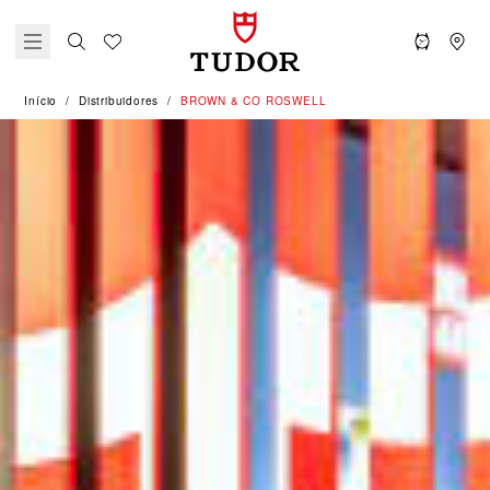
Início
Distribuidores
‭BROWN & CO ROSWELL‬