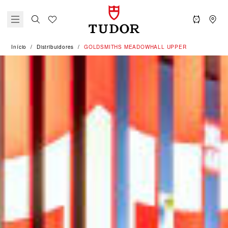
Início
Distribuidores
‭GOLDSMITHS MEADOWHALL UPPER‬