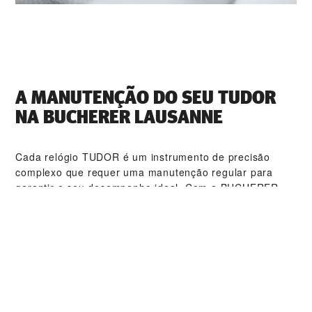
A MANUTENÇÃO DO SEU TUDOR
NA ‭BUCHERER LAUSANNE‬
Cada relógio TUDOR é um instrumento de precisão
complexo que requer uma manutenção regular para
garantir o seu desempenho ideal. Com a ‭BUCHERER
LAUSANNE‬, terá acesso a uma rede mundial de
relojoeiros TUDOR qualificados. Seguimos os
procedimentos de manutenção TUDOR especialmente
criados para garantir que todos os relógios produzidos
nas oficinas estão em conformidade com as
especificações funcionais e estéticas originais.