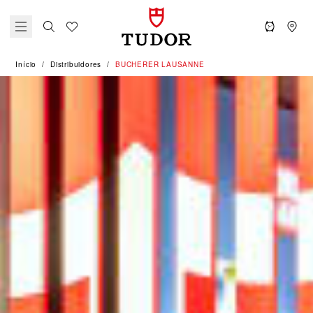
Início
Distribuidores
‭BUCHERER LAUSANNE‬