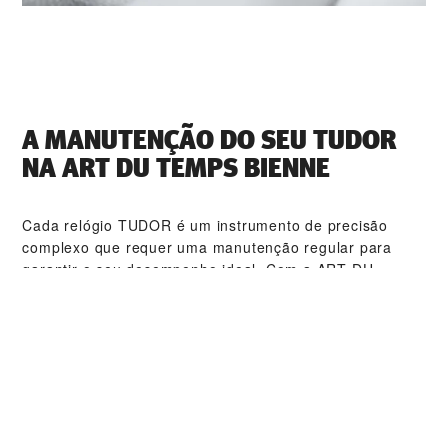
A MANUTENÇÃO DO SEU TUDOR
NA ‭ART DU TEMPS BIENNE‬
Cada relógio TUDOR é um instrumento de precisão
complexo que requer uma manutenção regular para
garantir o seu desempenho ideal. Com a ‭ART DU
TEMPS BIENNE‬, terá acesso a uma rede mundial de
relojoeiros TUDOR qualificados. Seguimos os
procedimentos de manutenção TUDOR especialmente
criados para garantir que todos os relógios produzidos
nas oficinas estão em conformidade com as
especificações funcionais e estéticas originais.