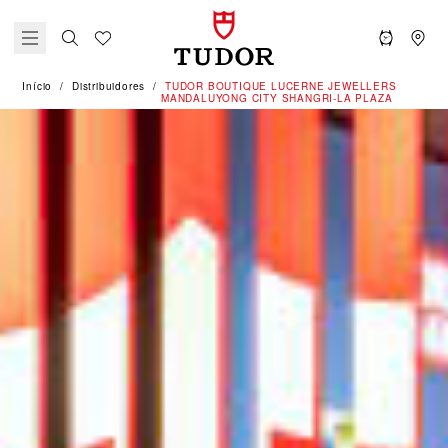
Início
Distribuidores
‭TUDOR BOUTIQUE LUCERNE JEWELLERS
MANDALUYONG CITY SHANGRI-LA PLAZA‬