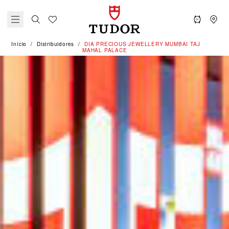
Início
Distribuidores
‭DIA PRECIOUS JEWELLERY MUMBAI TAJ
MAHAL PALACE‬