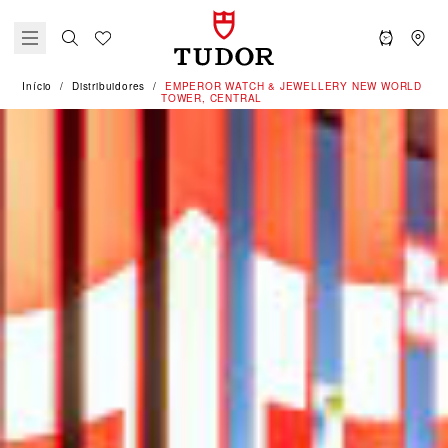
Início
Distribuidores
‭EMPEROR WATCH & JEWELLERY NEW WORLD
TOWER, CENTRAL‬