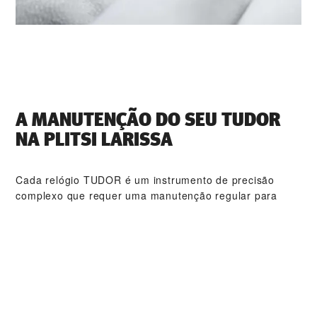
A MANUTENÇÃO DO SEU TUDOR
NA ‭PLITSI LARISSA‬
Cada relógio TUDOR é um instrumento de precisão
complexo que requer uma manutenção regular para
garantir o seu desempenho ideal. Com a ‭PLITSI
LARISSA‬, terá acesso a uma rede mundial de
relojoeiros TUDOR qualificados. Seguimos os
procedimentos de manutenção TUDOR especialmente
criados para garantir que todos os relógios produzidos
nas oficinas estão em conformidade com as
especificações funcionais e estéticas originais.