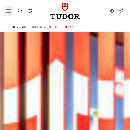
Início
Distribuidores
‭PLITSI LARISSA‬