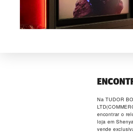
ENCONTR
Na ‭TUDOR B
LTD(COMMERCIA
encontrar o re
loja em Shenya
vende exclusi