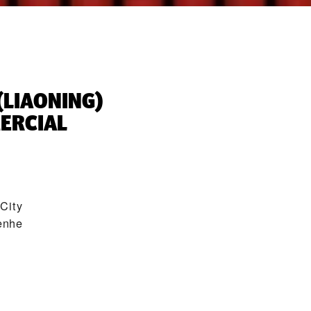
(LIAONING)
MERCIAL
City
enhe