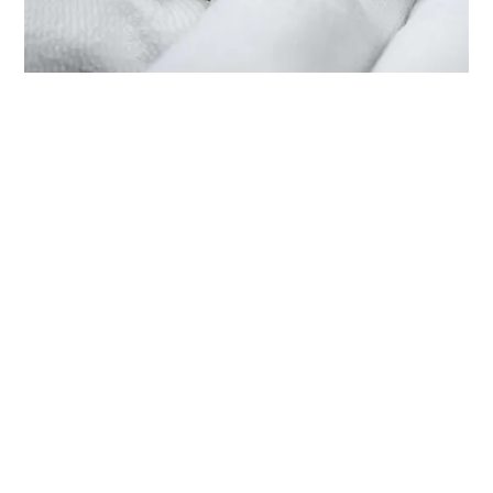
A MANUTENÇÃO DO SEU TUDOR
NA ‭TUDOR BOUTIQUE ZHONGFU
WATCH(OUYA COMMERCIAL
CAPITAL), CHANGCHUN‬
Cada relógio TUDOR é um instrumento de precisão
complexo que requer uma manutenção regular para
garantir o seu desempenho ideal. Com a ‭TUDOR
BOUTIQUE ZHONGFU WATCH(OUYA COMMERCIAL
CAPITAL), CHANGCHUN‬, terá acesso a uma rede