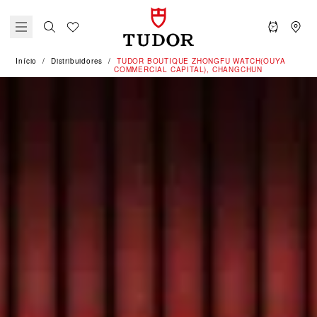
Início
Distribuidores
‭TUDOR BOUTIQUE ZHONGFU WATCH(OUYA
COMMERCIAL CAPITAL), CHANGCHUN‬