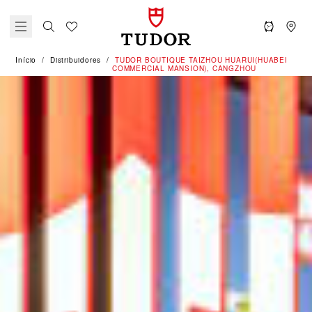
Início
Distribuidores
‭TUDOR BOUTIQUE TAIZHOU HUARUI(HUABEI
COMMERCIAL MANSION), CANGZHOU‬