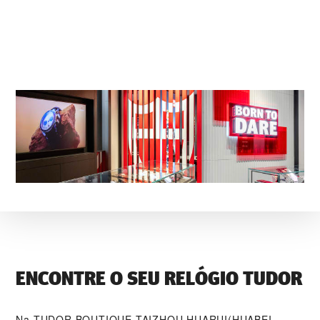
ENCONTRE O SEU RELÓGIO TUDOR
Na ‭TUDOR BOUTIQUE TAIZHOU HUARUI(HUABEI