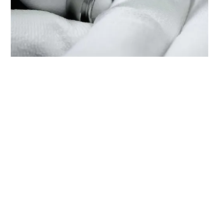
A MANUTENÇÃO DO SEU TUDOR
NA ‭TUDOR BOUTIQUE
MINGHUA(GRANDBUY DEPT.
STORE HUADU PHOENIX),
GUANGZHOU‬
Cada relógio TUDOR é um instrumento de precisão
complexo que requer uma manutenção regular para