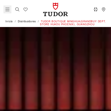
Início
Distribuidores
‭TUDOR BOUTIQUE MINGHUA(GRANDBUY DEPT.
STORE HUADU PHOENIX), GUANGZHOU‬