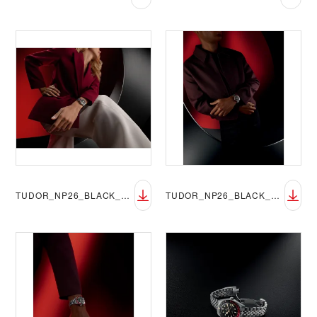
TUDOR_NP26_BLACK_BAY_58_GMT_LIFESTYLE_1
TUDOR_NP26_BLACK_BAY_58_GMT_LIFESTYLE_2