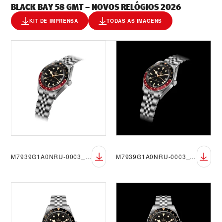
BLACK BAY 58 GMT – NOVOS RELÓGIOS 2026
KIT DE IMPRENSA
TODAS AS IMAGENS
M7939G1A0NRU-0003_DET_sRGB_BGW
M7939G1A0NRU-0003_DET_sRGB_BGB