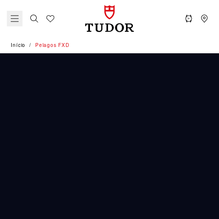
Início
Pelagos FXD