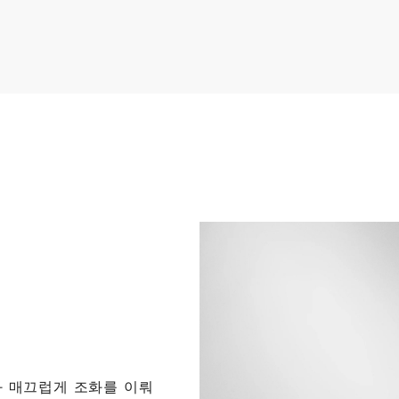
릿
릿
$6,250
$5,400
 매끄럽게 조화를 이뤄