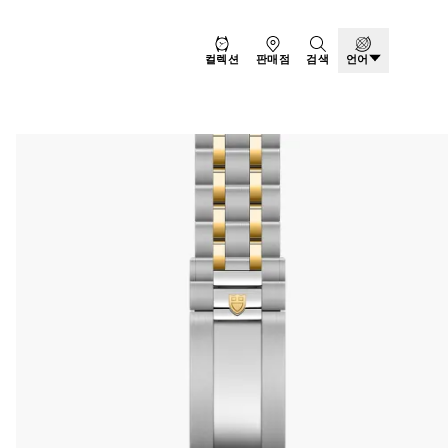
컬렉션
판매점
검색
언어