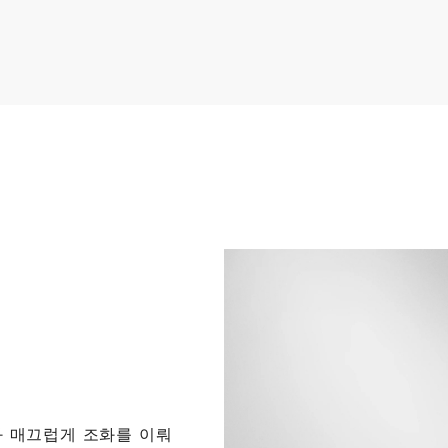
릿
릿
$6,250
$5,400
 매끄럽게 조화를 이뤄