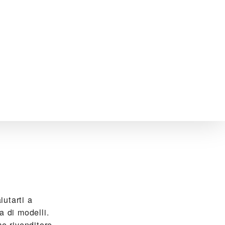
utarti a
a di modelli.
me rivenditore