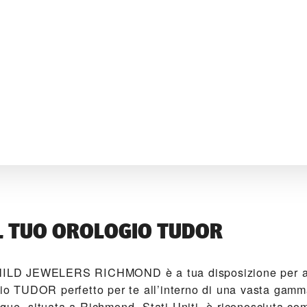
L TUO OROLOGIO TUDOR
D JEWELERS RICHMOND‬ è a tua disposizione per ai
gio TUDOR perfetto per te all’interno di una vasta gamm
que, situata a Richmond, Stati Uniti, è riconosciuta co