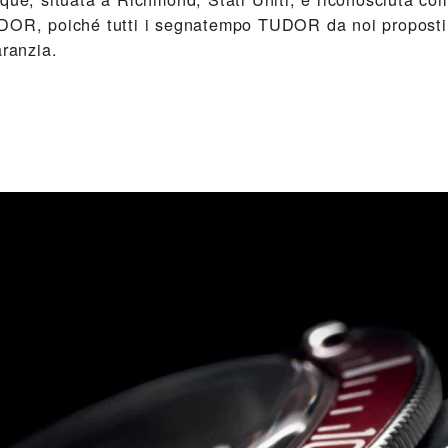
DOR, poiché tutti i segnatempo TUDOR da noi proposti 
aranzia.