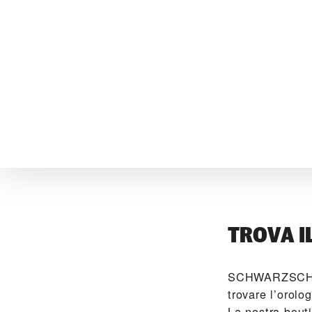
TROVA I
‭SCHWARZSCHIL
trovare l’orolo
La nostra bouti