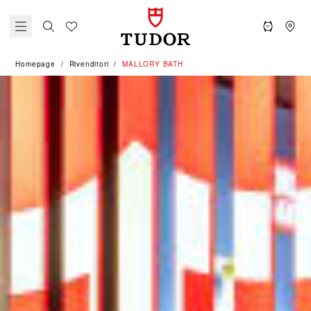
Homepage
Rivenditori
‭MALLORY BATH‬