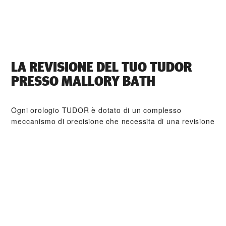
LA REVISIONE DEL TUO TUDOR
PRESSO ‭MALLORY BATH‬
Ogni orologio TUDOR è dotato di un complesso
meccanismo di precisione che necessita di una revisione
regolare al fine di garantirne prestazioni ottimali nel
tempo. Tramite ‭MALLORY BATH‬ è possibile accedere
alla rete mondiale di orologiai formati da TUDOR.
Seguiamo la procedura di revisione TUDOR, finalizzata
a garantire che ogni orologio esca dal laboratorio
conforme alle specifiche estetiche e funzionali d’origine.
COLLEZIONI TUDOR