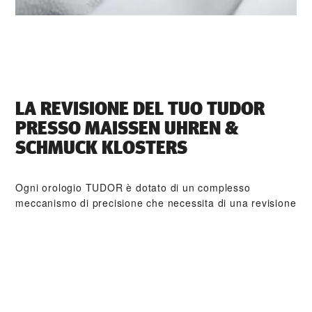
LA REVISIONE DEL TUO TUDOR
PRESSO ‭MAISSEN UHREN &
SCHMUCK KLOSTERS‬
Ogni orologio TUDOR è dotato di un complesso
meccanismo di precisione che necessita di una revisione
regolare al fine di garantirne prestazioni ottimali nel
tempo. Tramite ‭MAISSEN UHREN & SCHMUCK
KLOSTERS‬ è possibile accedere alla rete mondiale di
orologiai formati da TUDOR. Seguiamo la procedura di
revisione TUDOR, finalizzata a garantire che ogni
orologio esca dal laboratorio conforme alle specifiche
estetiche e funzionali d’origine.