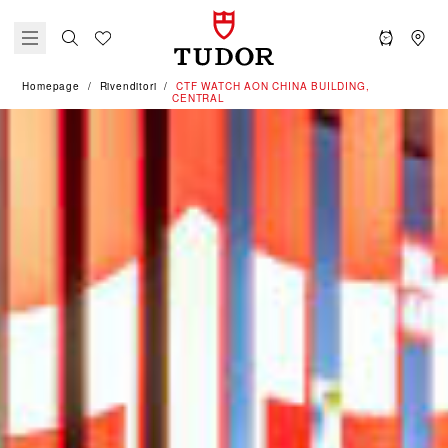
Homepage
Rivenditori
‭CTF WATCH AON CHINA BUILDING,
CENTRAL‬