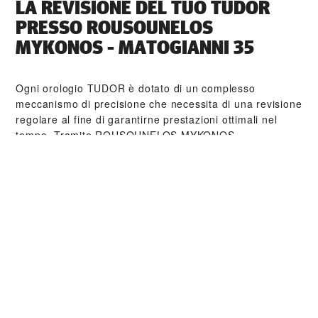
LA REVISIONE DEL TUO TUDOR
PRESSO ‭ROUSOUNELOS
MYKONOS - MATOGIANNI 35‬
Ogni orologio TUDOR è dotato di un complesso
meccanismo di precisione che necessita di una revisione
regolare al fine di garantirne prestazioni ottimali nel
tempo. Tramite ‭ROUSOUNELOS MYKONOS -
MATOGIANNI 35‬ è possibile accedere alla rete mondiale
di orologiai formati da TUDOR. Seguiamo la procedura
di revisione TUDOR, finalizzata a garantire che ogni
orologio esca dal laboratorio conforme alle specifiche
estetiche e funzionali d’origine.
COLLEZIONI TUDOR
PER SAPERNE DI PIÙ