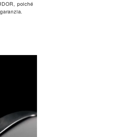
 TUDOR, poiché
 garanzia.